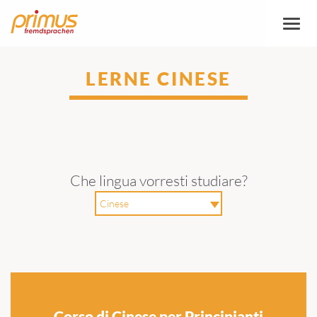
Attiva
/
disatt
naviga
LERNE CINESE
Che lingua vorresti studiare?
Corso di Cinese per Principianti