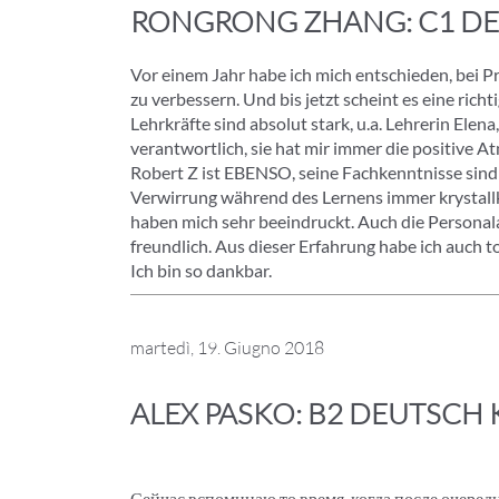
RONGRONG ZHANG: C1 DE
Vor einem Jahr habe ich mich entschieden, bei 
zu verbessern. Und bis jetzt scheint es eine rich
Lehrkräfte sind absolut stark, u.a. Lehrerin Elena,
verantwortlich, sie hat mir immer die positive 
Robert Z ist EBENSO, seine Fachkenntnisse sind
Verwirrung während des Lernens immer krystallkl
haben mich sehr beeindruckt. Auch die Personala
freundlich. Aus dieser Erfahrung habe ich auch t
Ich bin so dankbar.
martedì, 19. Giugno 2018
ALEX PASKO: B2 DEUTSCH 
Сейчас вспоминаю то время, когда после очеред