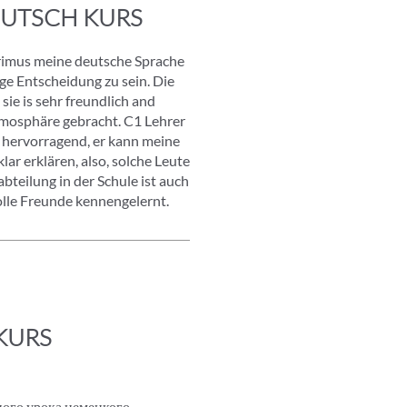
UTSCH KURS
Primus meine deutsche Sprache
tige Entscheidung zu sein. Die
 sie is sehr freundlich and
Atmosphäre gebracht. C1 Lehrer
 hervorragend, er kann meine
ar erklären, also, solche Leute
bteilung in der Schule ist auch
olle Freunde kennengelernt.
KURS
ного урока немецкого