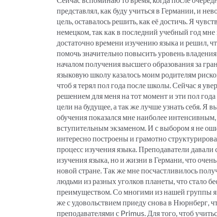
представлял, как буду учиться в Германии, и не
цель, оставалось решить, как её достичь. Я чувс
немецком, так как в последний учебный год мне 
достаточно времени изучению языка и решил, ч
помочь значительно повысить уровень владения 
началом получения высшего образования за гран
языковую школу казалось моим родителям рисков
чтоб я терял пол года после школы. Сейчас я ув
решением для меня на тот момент и эти пол год
цели на будущее, а так же лучше узнать себя. Я в
обучения показался мне наиболее интенсивным, 
вступительным экзаменом. И с выбором я не ош
интересно построены и грамотно структуриров
процесс изучения языка. Преподаватели давали 
изучения языка, но и жизни в Германи, что очен
новой стране. Так же мне посчастливилось полу
людьми из разных уголков планеты, что стало 
преимуществом. Со многими из нашей группы я
же с удовольствием приеду снова в Нюрнберг, чт
преподавателями с Primus. Для того, чтоб учить