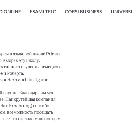
O ONLINE
ESAMI TELC
CORSI BUSINESS
UNIVERS
урсы в языковой школе Primus.
о, выбрав эту школу.
фективного изучения немецкого
e и Роберта.
 sondern auch lustig und
й группе. Благодаря им мое
ее. Наикрутейшая компания,
ekte Ernährung( спасибо
цком, возможность посещать
– все это сделало мою поездку