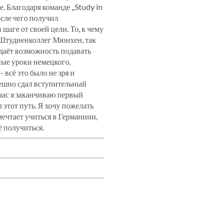
. Благодаря команде „Study in
осле чего получил
шаге от своей цели. То, к чему
л Штудиенколлег Мюнхен, так
 даёт возможность подавать
ные уроки немецкого,
всё это было не зря и
пешно сдал вступительный
йчас я заканчиваю первый
 этот путь. Я хочу пожелать
мечтает учиться в Германиии,
сё получиться.