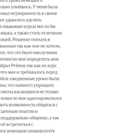
вольно улыбаюсь. У меня была
твовал неуверенность в своем
не удавалось уделять
то языковые курсы могли бы
языка, а также стать отличным
ицей. Решение поехать в
анным так как они не хотели,
ерен, что это было наилучшим
а помогли мне определить мои
ыбрал Primus так как их курс
что мне и требовалось перед
ибся: ежедневные уроки были
аны, что намного упрощало
советы касающиеся не только
ь помогло мне адаптироваться в
чить возможность общаться с
бесценным опытом и
 поддерживаю общение, а так
об встретиться с
ся в немецком университете