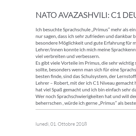
NATO AVAZASHVILI: C1 D
Ich besuchte Sprachschule ,,Primus” mehr als ein
nur sagen, dass ich sehr zufrieden und dankbar bi
besondere Möglichkeit und gute Erfahrung für m
Lehrer/innen konnte ich mich meine Sprachkenntn
viel verbreiten und verbessern.
Es gibt viele Vorteile im Primus, die sehr wichti
sollte, besonders wenn man sich für eine Sprach
besten finde, sind das Schulsystem, der Lernstoff
Lehrer – Robert, mit der ich C1 Niveau gemacht ha
hat viel Spaß gemacht und ich bin einfach sehr d
Wer noch Sprachschwierigkeiten hat und will de
beherrschen , würde ich gerne ,,Primus” als bes
lunedì, 01. Ottobre 2018