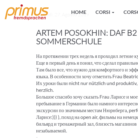
HOME
CORSI
CORS
martedì, 27. Agosto 2019
ARTEM POSOKHIN: DAF B2
SOMMERSCHULE
На протяжении трех недель я проходил летние к
Еще в первый день я понял, что сделал правильн
Там было все, что нужно для комфортного и эф
языка. В особенности хочу отметить Frau Beatric
Их уроки были nicht nur nützlich und produktiv,
herzlich.
Большое спасибо хочу сказать Frau Ларисе и мое
пребывание в Германии было намного интересн
экскурсии по значимым местам Нюрнберга, perf
Ларисе:))) ), поход на open air, фильмы на неме
бильярд и тренажерный зал, близость магазинов 
незабываемой.