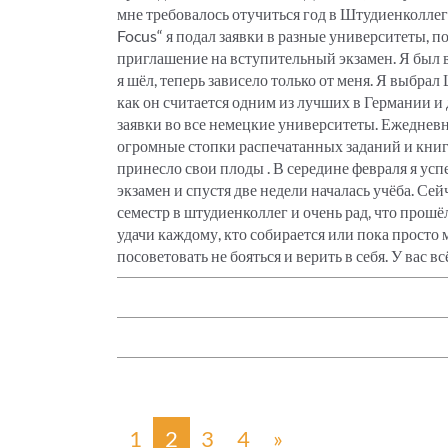
мне требовалось отучиться год в Штудиенколлеге
Focus“ я подал заявки в разные университеты, п
приглашение на вступительный экзамен. Я был в 
я шёл, теперь зависело только от меня. Я выбра
как он считается одним из лучших в Германии и
заявки во все немецкие университеты. Ежеднев
огромные стопки распечатанных заданий и книг- 
принесло свои плоды . В середине февраля я ус
экзамен и спустя две недели началась учёба. Се
семестр в штудиенколлег и очень рад, что прошёл
удачи каждому, кто собирается или пока просто 
посоветовать не бояться и верить в себя. У вас в
1
2
3
4
»