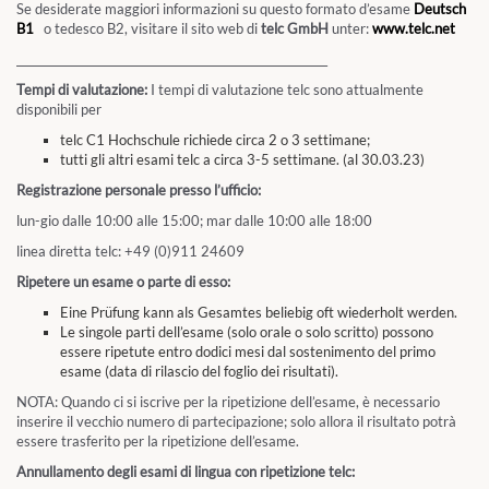
Se desiderate maggiori informazioni su questo formato d’esame
Deutsch
B1
o tedesco B2, visitare il sito web di
telc GmbH
unter:
www.telc.net
_________________________________________________________
Tempi di valutazione:
I tempi di valutazione telc sono attualmente
disponibili per
telc C1 Hochschule richiede circa 2 o 3 settimane;
tutti gli altri esami telc a circa 3-5 settimane. (al 30.03.23)
Registrazione personale presso l’ufficio:
lun-gio dalle 10:00 alle 15:00; mar dalle 10:00 alle 18:00
linea diretta telc: +49 (0)911 24609
Ripetere un esame o parte di esso:
Eine Prüfung kann als Gesamtes beliebig oft wiederholt werden.
Le singole parti dell’esame (solo orale o solo scritto) possono
essere ripetute entro dodici mesi dal sostenimento del primo
esame (data di rilascio del foglio dei risultati).
NOTA: Quando ci si iscrive per la ripetizione dell’esame, è necessario
inserire il vecchio numero di partecipazione; solo allora il risultato potrà
essere trasferito per la ripetizione dell’esame.
Annullamento degli esami di lingua con ripetizione telc: