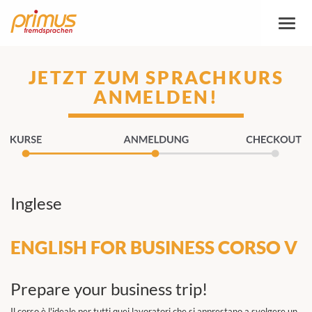
Attiva
/
disatt
naviga
JETZT ZUM SPRACHKURS
ANMELDEN!
Inglese
ENGLISH FOR BUSINESS CORSO V
Prepare your business trip!
Il corso è l'ideale per tutti quei lavoratori che si apprestano a svolgere un