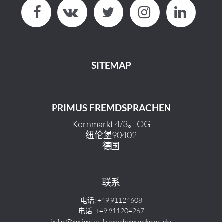
SITEMAP
PRIMUS FREMDSPRACHEN
Kornmarkt 4/3。OG
纽伦堡90402
德国
联系
电话: +49 91124608
电话: +49 911204267
info@primus-fremdsprachen.de