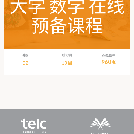
大学 数学 在线
预备课程
等级
时长/周
价格/欧元
960 €
B2
13 周