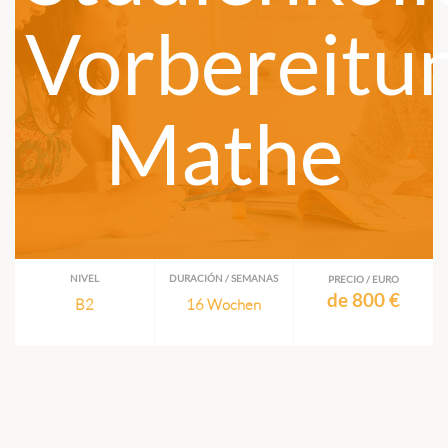
Vorbereitu
Mathe
NIVEL
DURACIÓN / SEMANAS
PRECIO / EURO
de 800 €
B2
16 Wochen