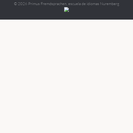
©
2026 Primus Fremdsprachen, escuela de idiomas Nuremberg