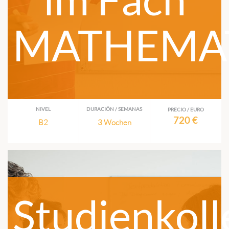
MATHEMA
NIVEL
DURACIÓN / SEMANAS
PRECIO / EURO
720 €
B2
3 Wochen
Studienkoll