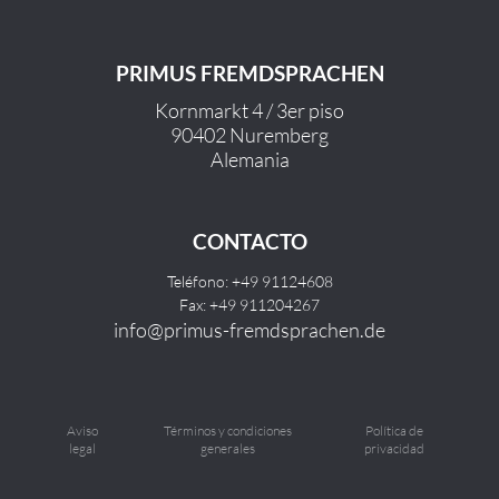
PRIMUS FREMDSPRACHEN
Kornmarkt 4 / 3er piso
90402 Nuremberg
Alemania
CONTACTO
Teléfono: +49 91124608
Fax: +49 911204267
info@primus-fremdsprachen.de
Aviso
Términos y condiciones
Política de
legal
generales
privacidad