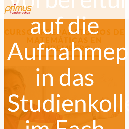
auf die
CURSOS PREPARATORIOS DE
MATEMÁTICAS EN
Aufnahmep
NUREMBERG
in das
Studienkoll
im Fach