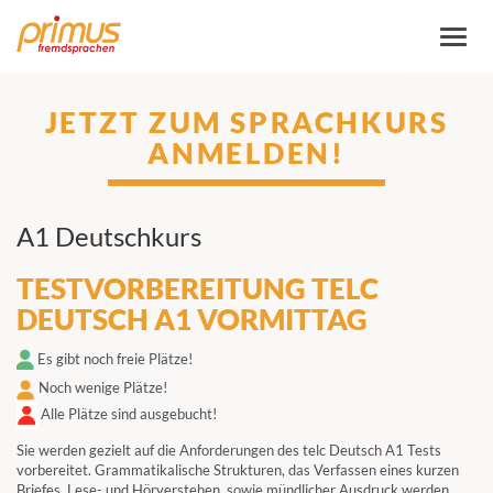
Toggl
naviga
JETZT ZUM SPRACHKURS
ANMELDEN!
A1 Deutschkurs
TESTVORBEREITUNG TELC
DEUTSCH A1 VORMITTAG
Es gibt noch freie Plätze!
Noch wenige Plätze!
Alle Plätze sind ausgebucht!
Sie werden gezielt auf die Anforderungen des telc Deutsch A1 Tests
vorbereitet. Grammatikalische Strukturen, das Verfassen eines kurzen
Briefes, Lese- und Hörverstehen, sowie mündlicher Ausdruck werden