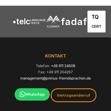
TQ
fadaf
•telc
LANGUAGE
TESTS
CERT
KONTAKT
Telefon:
+49 911 24608
Fax: +49 911 204267
management@primus-fremdsprachen.de
WhatsApp
Vertragswiderruf