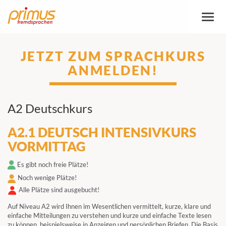
Toggl
naviga
JETZT ZUM SPRACHKURS
ANMELDEN!
A2 Deutschkurs
A2.1 DEUTSCH INTENSIVKURS
VORMITTAG
Es gibt noch freie Plätze!
Noch wenige Plätze!
Alle Plätze sind ausgebucht!
Auf Niveau A2 wird Ihnen im Wesentlichen vermittelt, kurze, klare und
einfache Mitteilungen zu verstehen und kurze und einfache Texte lesen
zu können, beispielsweise in Anzeigen und persönlichen Briefen. Die Basis