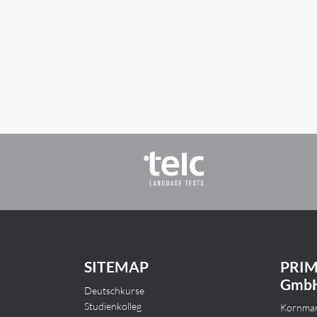
SITEMAP
PRIM
GmbH
Deutschkurse
Studienkolleg
Kornmar