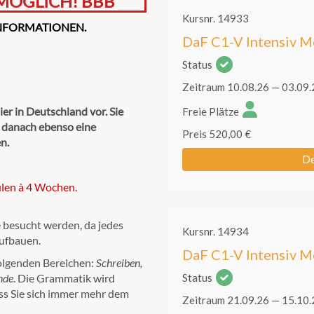
MÖGLICH! BBB
INFORMATIONEN.
er in Deutschland vor. Sie
r danach ebenso eine
n.
len à 4 Wochen.
 besucht werden, da jedes
aufbauen.
folgenden Bereichen:
Schreiben,
nde
. Die Grammatik wird
ass Sie sich immer mehr dem