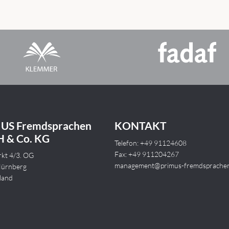
US Fremdsprachen
KONTAKT
 & Co. KG
Telefon: +49 91124608
Fax: +49 911204267
kt 4/3. OG
management@primus-fremdsprache
ürnberg
land