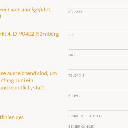
seminaren durchgeführt,
STRASSE
)
kt 4, D-90402 Nürnberg
PLZ
ORT
sse ausreichend sind, um
TELEFON
nfang Juni ein
 und mündlich, statt
E-MAIL
E-MAIL BESTÄTIGEN
tlinien des
BEMERKUNGEN