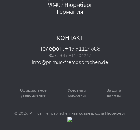
90402 Нюрнберг
Германия
КОНТАКТ
Телефон: +49 91124608
Факс: +49 911204267
info@primus-fremdsprachen.de
Официальное
Условия и
Защита
уведомление
положения
данных
©
2026 Primus Fremdsprachen, языковая школа Нюрнберг