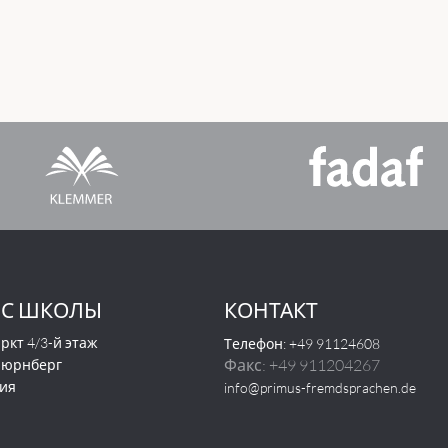
ЕС ШКОЛЫ
КОНТАКТ
ркт 4/3-й этаж
Телефон: +49 91124608
Факс: +49 911204267
Нюрнберг
ия
info@primus-fremdsprachen.de