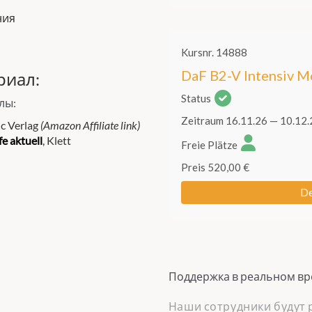
ния
риал:
лы:
elc Verlag
(Amazon Affiliate link)
e aktuell
, Klett
Поддержка в реальном в
Наши сотрудники будут р