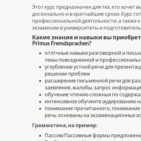
Этот курс предназначен для тех, кто хочет 
досконально и в кратчайшие сроки. Курс гот
профессиональной деятольности, а также 
экзаменам в университеты и подготовител
Какие знания и навыки вы приобрете
Primus Fremdsprachen?
отлтчные навыки разговорной и пись
темы повседнеиной и профессиональ
углубление устной речи для презентаци
решение проблем
расширение письменной речи для разл
заевления, жалобы, запрос информации
обучение чтению сложных по содержа
интенсивное обученте аудированию н
понимание прочитанного, понимание 
речь основаны на экзаменационных изд
Грамматика, на пример:
Пассив/Пассивные формы предложен