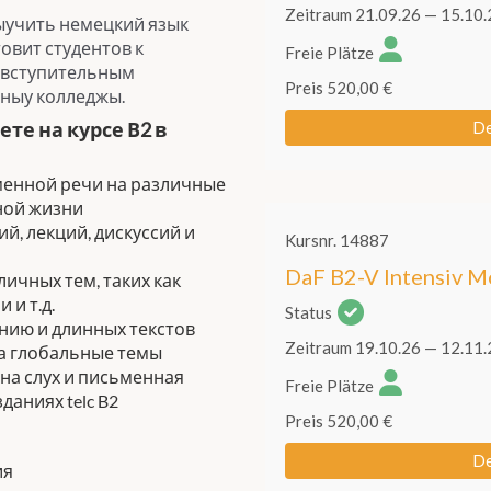
выучить немецкий язык
овит студентов к
к вступительным
ьныу колледжы.
те на курсе В2 в
менной речи на различные
ной жизни
й, лекций, дискуссий и
ичных тем, таких как
 и т.д.
нию и длинных текстов
а глобальные темы
на слух и письменная
аниях telc B2
ия