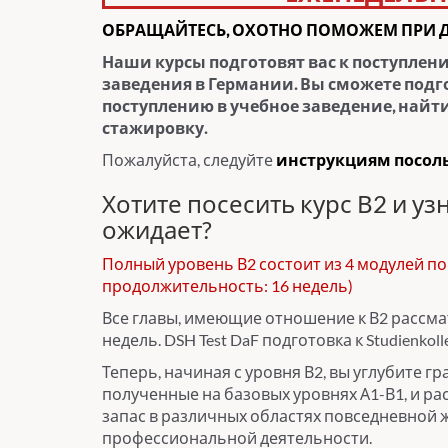
ОБРАЩАЙТЕСЬ, ОХОТНО ПОМОЖЕМ ПРИ 
Наши курсы подготовят вас к поступлен
заведения в Германии. Вы сможете подг
поступлению в учебное заведение, найт
стажировку.
Пожалуйста, следуйте
инструкциям посоль
Хотите посесить курс В2 и узн
ожидает?
Полный уровень В2 состоит из 4 модулей по
продолжительность: 16 недель)
Все главы, имеющие отношение к В2 рассма
недель. DSH Test DaF подготовка к Studienkoll
Теперь, начиная с уровня В2, вы углубите г
полученные на базовых уровнях А1-В1, и р
запас в различных областях повседневной 
профессиональной деятельности.