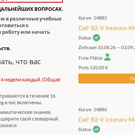
ДАЛЬНЕЙШИХ ВОПРОСАХ.
ию в различные учебные
отовиться к
и работу или начать
ств.
ать, что вас
 4 недели каждый. (Общая
триваются в течение 16
eg и telc включены.
рамматические знания,
асширите свой словарный
жизни и