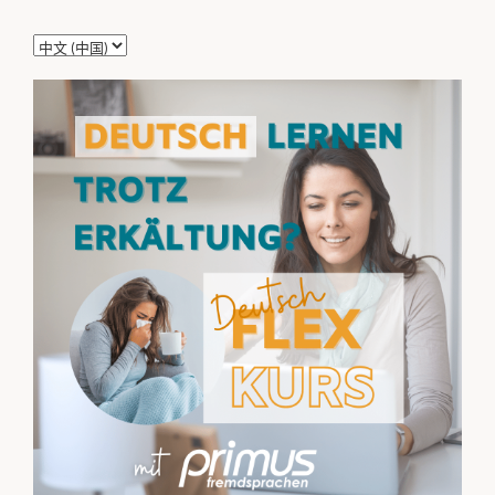
选
择
语
言