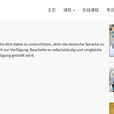
主页
课程
在线课程
考
选
择
语
言
m dich dabei zu unterstützen, aktiv die deutsche Sprache zu
ch zur Verfügung. Bearbeite es selbstständig und vergleiche
fügung gestellt wird.