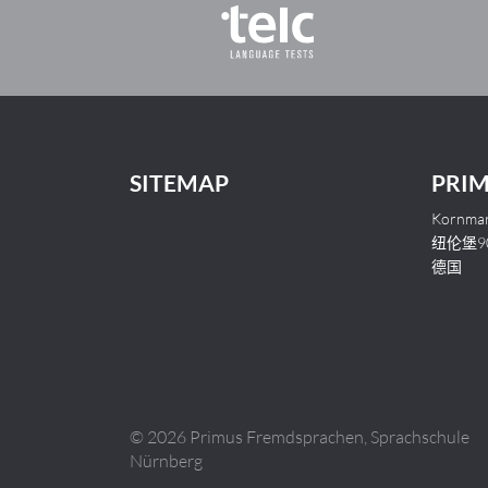
SITEMAP
PRI
Kornma
纽伦堡90
德国
©
2026 Primus Fremdsprachen, Sprachschule
Nürnberg