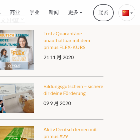
试
商业
学业
新闻
更多
联系
Trotz Quarantäne
unaufhaltbar mit dem
primus FLEX-KURS
21 11 月 2020
Bildungsgutschein – sichere
dir deine Förderung
09 9 月 2020
Aktiv Deutsch lernen mit
primus #29