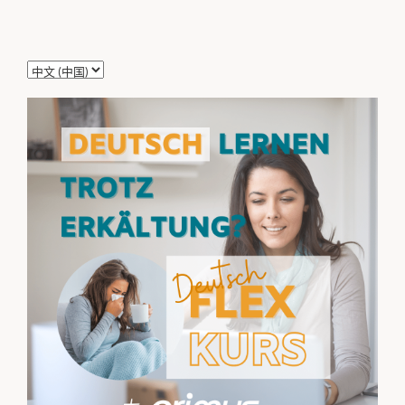
选
择
语
言