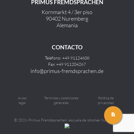
PRIMUS FREMDSPRACHEN
Kornmarkt 4 / 3er piso
90402 Nuremberg
Alemania
CONTACTO
Teléfono: +49 91124608
Fax: +49 911204267
info@primus-fremdsprachen.de
Aviso
Términos y condiciones
Política de
legal
generales
privacidad
©
2026 Primus Fremdsprachen, escuela de idiomas Nuremberg