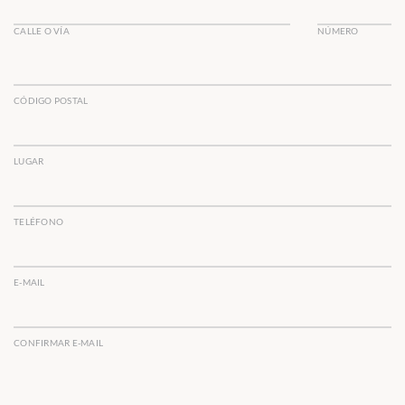
CALLE O VÍA
NÚMERO
CÓDIGO POSTAL
LUGAR
TELÉFONO
E-MAIL
CONFIRMAR E-MAIL