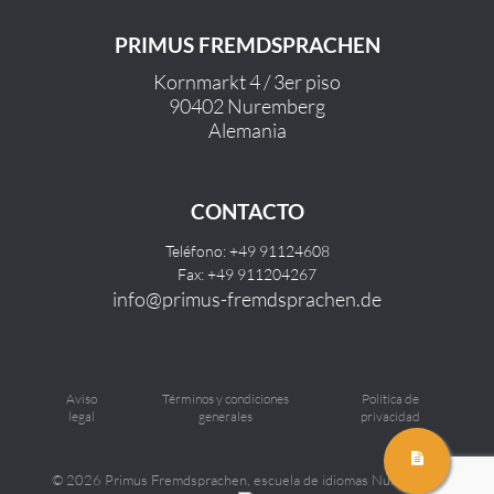
PRIMUS FREMDSPRACHEN
Kornmarkt 4 / 3er piso
90402 Nuremberg
Alemania
CONTACTO
Teléfono: +49 91124608
Fax: +49 911204267
info@primus-fremdsprachen.de
Aviso
Términos y condiciones
Política de
legal
generales
privacidad
©
2026 Primus Fremdsprachen, escuela de idiomas Nuremberg