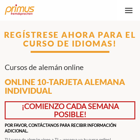
Altern
la
naveg
REGÍSTRESE AHORA PARA EL
CURSO DE IDIOMAS!
Cursos de alemán online
ONLINE 10-TARJETA ALEMANA
INDIVIDUAL
¡COMIENZO CADA SEMANA
POSIBLE!
POR FAVOR, CONTÁCTANOS PARA RECIBIR INFORMACIÓN
ADICIONAL.
TU curso de alemán viene a TI – ¡reserva ya tu curso online!