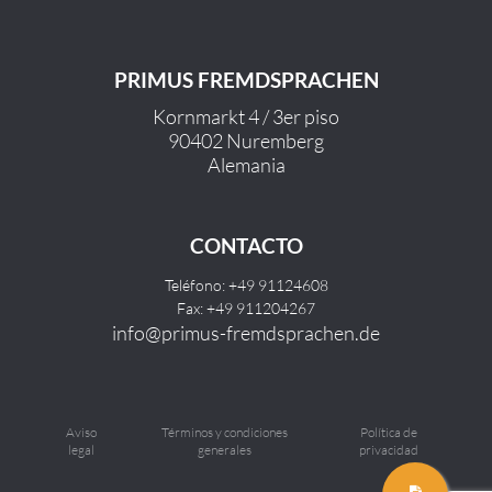
PRIMUS FREMDSPRACHEN
Kornmarkt 4 / 3er piso
90402 Nuremberg
Alemania
CONTACTO
Teléfono: +49 91124608
Fax: +49 911204267
info@primus-fremdsprachen.de
Aviso
Términos y condiciones
Política de
legal
generales
privacidad