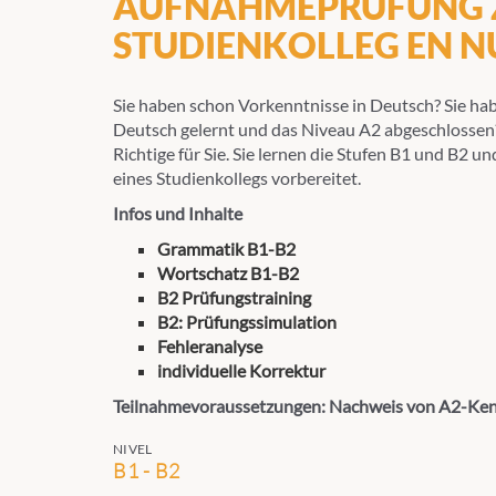
AUFNAHMEPRÜFUNG
STUDIENKOLLEG EN 
Sie haben schon Vorkenntnisse in Deutsch? Sie ha
Deutsch gelernt und das Niveau A2 abgeschlossen
Richtige für Sie. Sie lernen die Stufen B1 und B2 u
eines Studienkollegs vorbereitet.
Infos und Inhalte
Grammatik B1-B2
Wortschatz B1-B2
B2 Prüfungstraining
B2: Prüfun
gssimulation
Fehleranalyse
individuelle Korrektur
Teilnahmevoraussetzungen: Nachweis von A2-Ken
NIVEL
B1 - B2