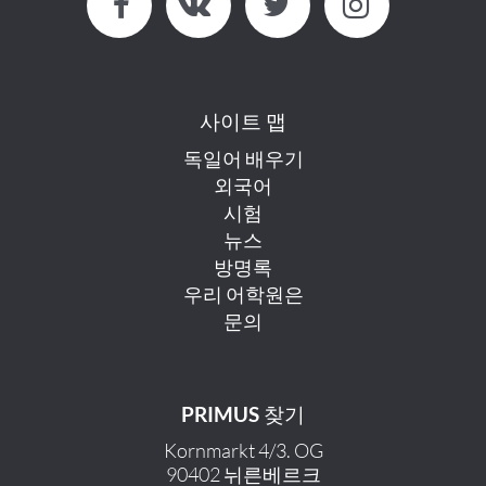
사이트 맵
독일어 배우기
외국어
시험
뉴스
방명록
우리 어학원은
문의
PRIMUS 찾기
Kornmarkt 4/3. OG
90402 뉘른베르크