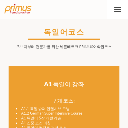
토
글
탐
색
독일어코스
초보자부터 전문가를 위한 뉘른베르크 PRIMUS어학원코스
A1 독일어 강좌
7 개 코스:
A1.1 독일 슈퍼 인텐시브 모닝
A1.2 German Super Intensive Course
A1 독일어 5장 개별 레슨
A1 집중 코스 아침
A1 독일어 컴팩트 저녁 코스