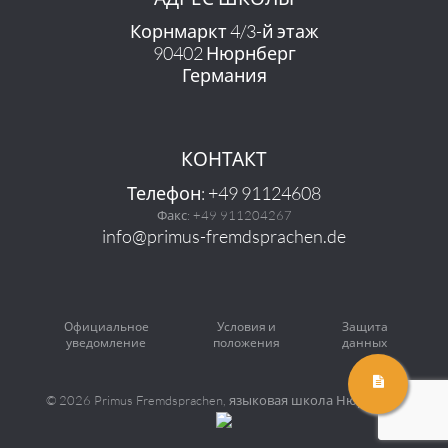
Корнмаркт 4/3-й этаж
90402 Нюрнберг
Германия
КОНТАКТ
Телефон: +49 91124608
Факс: +49 911204267
info@primus-fremdsprachen.de
Официальное
Условия и
Защита
уведомление
положения
данных
©
2026 Primus Fremdsprachen, языковая школа Нюрнберг