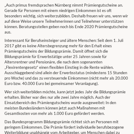
„Auch primus fremdsprachen Nürnberg nimmt Prämiengutscheine an.
Gerade für Personen mit einem niedrigen Einkommen ist es oft
besonders wichtig, sich weiterzubilden. Deshalb freuen wir uns, wenn wir
auf diese Weise unsere Teilnehmerinnen und Teilnehmer unterstützen
können. Beratungsstellen geben noch bis Ende 2020 Prämiengutscheine
aus.
Interessant für Berufseinsteiger und ältere Menschen: Seit dem 1. Juli
2017 gibt es keine Altersbegrenzung mehr für den Erhalt eines
Prämiengutscheins der Bildungsprämie. Damit öffnet sich die
Bildungsprämie für Erwerbstätige unter 25 Jahren sowie für
Altersrentner und Pensionäre, die nach dem sogenannten
„Flexirentengesetz“ einen flexiblen Einstieg in die Rente wählen.
Ausschlaggebend sind allein der Erwerbsstatus (mindestens 15 Stunden
pro Woche) und das zu versteuernde Einkommen (nicht mehr als 20.000
Euro bzw. 40.000 Euro bei gemeinsamer Veranlagung).
Wer sich weiterbilden möchte, kann jetzt jedes Jahr die Bildungsprämie
erhalten. Bisher war dies nur alle zwei Jahre möglich. Auch der
Einsatzbereich des Prämiengutscheins wurde ausgeweitet: In den
meisten Bundesländern können jetzt auch Maßnahmen mit
Gesamtkosten von mehr als 1.000 Euro gefördert werden.
Das Bundesprogramm Bildungsprämie richtet sich an Personen mit
geringem Einkommen. Die Prämie fördert individuelle berufsbezogene
Weiterbildung unabhängig vom Arbeitgeber, um Menschen dabei zu