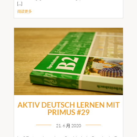
[…]
阅读更多
AKTIV DEUTSCH LERNEN MIT
PRIMUS #29
21. 6 月 2020