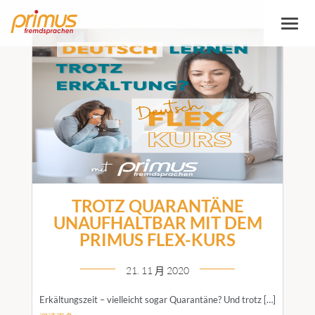
切
换
导
航
TROTZ QUARANTÄNE
UNAUFHALTBAR MIT DEM
PRIMUS FLEX-KURS
21. 11 月 2020
Erkältungszeit – vielleicht sogar Quarantäne? Und trotz […]