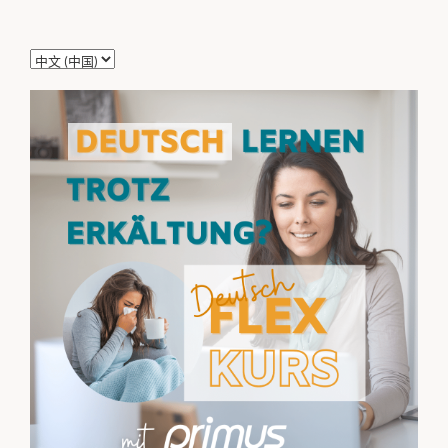
选
择
语
言