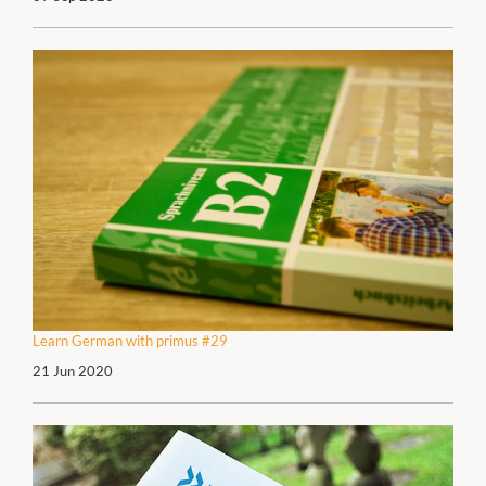
Learn German with primus #29
21 Jun 2020