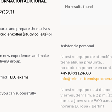
NFORMACIÓN ADICIONAL.
2023!
course and prepare themselves
Studienkolleg (study college)
or
Asistencia personal
gain new experiences and make
Nuestro equipo de atención 
living group.
tiene alguna pregunta, ,
no dude en ponerse en cont
+49 (0)91124608
ified
TELC exams
.
info@primus-fremdsprachen.
Nuestro equipo está disponib
t you can successfully
viernes, de 9 a.m. a 2 p.m. (
lunes a jueves: de 9:00 a.m. a
horaria Europa / Berlín)