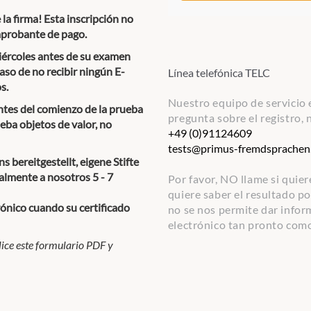
e la firma! Esta inscripción no
omprobante de pago.
iércoles antes de su examen
caso de no recibir ningún E-
Línea telefónica TELC
s.
Nuestro equipo de servicio 
ntes del comienzo de la prueba
pregunta sobre el registro,
rueba objetos de valor, no
+49 (0)91124609
tests@primus-fremdsprachen
 bereitgestellt, eigene Stifte
ralmente a nosotros 5 - 7
Por favor, NO llame si quier
quiere saber el resultado p
trónico cuando su certificado
no se nos permite dar infor
electrónico tan pronto com
ilice este formulario PDF y