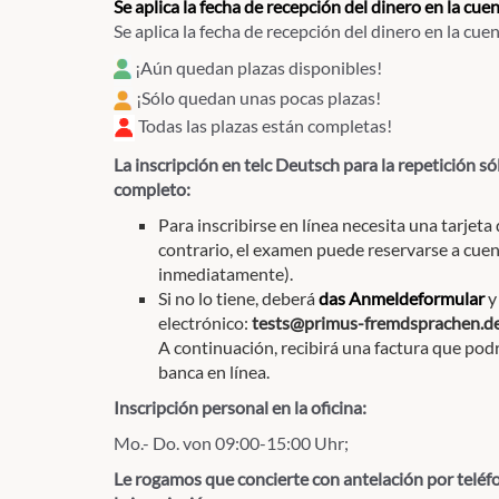
Se aplica la fecha de recepción del dinero en la cu
Se aplica la fecha de recepción del dinero en la c
¡Aún quedan plazas disponibles!
¡Sólo quedan unas pocas plazas!
Todas las plazas están completas!
La inscripción en telc Deutsch para la repetición sól
completo:
Para inscribirse en línea necesita una tarjeta
contrario, el examen puede reservarse a cue
inmediatamente).
Si no lo tiene, deberá
das Anmeldeformular
y
electrónico:
tests@primus-fremdsprachen.d
A continuación, recibirá una factura que podrá
banca en línea.
Inscripción personal en la oficina:
Mo.- Do. von 09:00-15:00 Uhr;
Le rogamos que concierte con antelación por teléfo