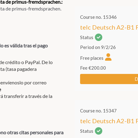
enta de primus-fremdsprachen.:
uenta de primus-fremdsprachen.
o es válida tras el pago
 de crédito o PayPal. De lo
nta (tasa pagadera
 envíenoslo por correo
e
 transferir a través de la
no otras citas personales para