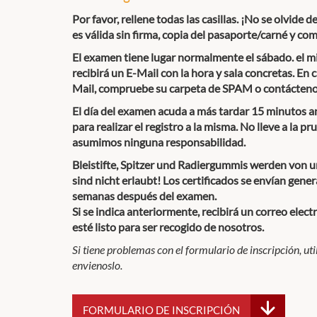
Por favor, rellene todas las casillas. ¡No se olvide d
es válida sin firma, copia del pasaporte/carné y c
El examen tiene lugar normalmente el sábado. el m
recibirá un E-Mail con la hora y sala concretas. En 
Mail, compruebe su carpeta de SPAM o contácteno
El día del examen acuda a más tardar 15 minutos a
para realizar el registro a la misma. No lleve a la p
asumimos ninguna responsabilidad.
Bleistifte, Spitzer und Radiergummis werden von uns
sind nicht erlaubt! Los certificados se envían gene
semanas después del examen.
Si se indica anteriormente, recibirá un correo elec
esté listo para ser recogido de nosotros.
Si tiene problemas con el formulario de inscripción, ut
envienoslo.
FORMULARIO DE INSCRIPCIÓN