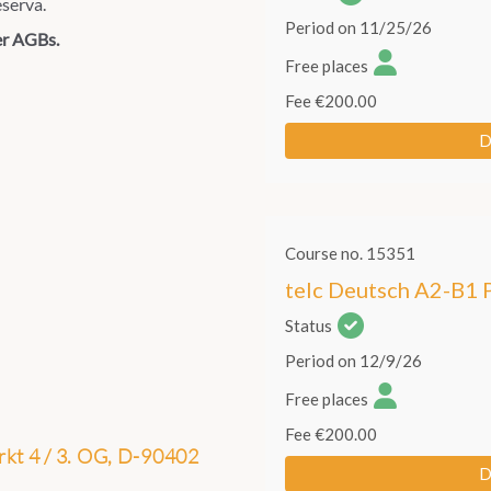
eserva.
er AGBs.
t 4 / 3. OG, D-90402