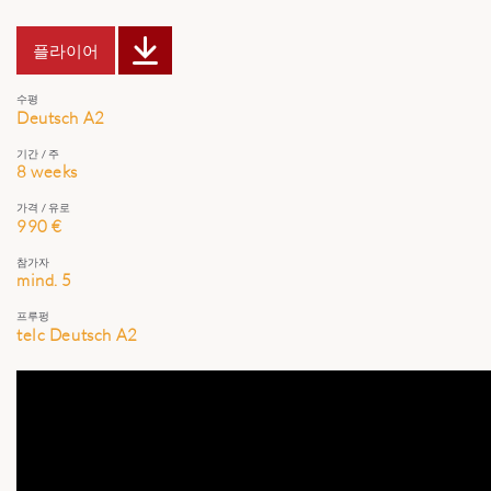
플라이어
수평
Deutsch A2
기간 / 주
8 weeks
가격 / 유로
990 €
참가자
mind. 5
프루펑
telc Deutsch A2