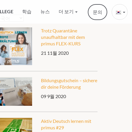
LLEGE
학습
뉴스
더 보기
문의
oose
nguage
Trotz Quarantäne
unaufhaltbar mit dem
primus FLEX-KURS
21 11월 2020
Bildungsgutschein – sichere
dir deine Förderung
09 9월 2020
Aktiv Deutsch lernen mit
primus #29