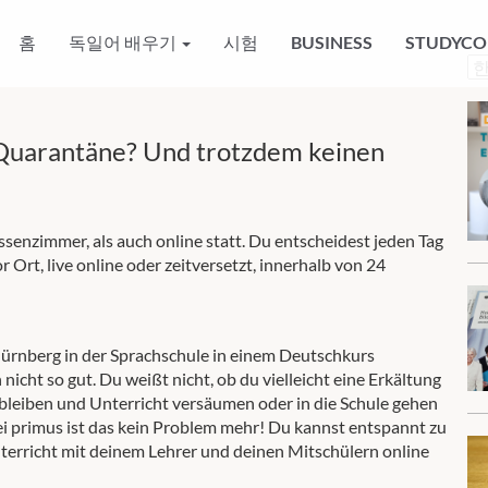
홈
독일어 배우기
시험
BUSINESS
STUDYCO
Ch
a
la
r Quarantäne? Und trotzdem keinen
ssenzimmer, als auch online statt. Du entscheidest jeden Tag
 Ort, live online oder zeitversetzt, innerhalb von 24
 Nürnberg in der Sprachschule in einem Deutschkurs
nicht so gut. Du weißt nicht, ob du vielleicht eine Erkältung
eiben und Unterricht versäumen oder in die Schule gehen
Bei primus ist das kein Problem mehr! Du kannst entspannt zu
terricht mit deinem Lehrer und deinen Mitschülern online