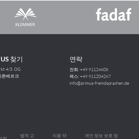
MUS 찾기
연락
kt 4/3. OG
전화: +49 91124608
 뉘른베르크
팩스: +49 911204267
info@primus-fremdsprachen.de
법적 고
이용 약
개인 정보 보호 정
어학원