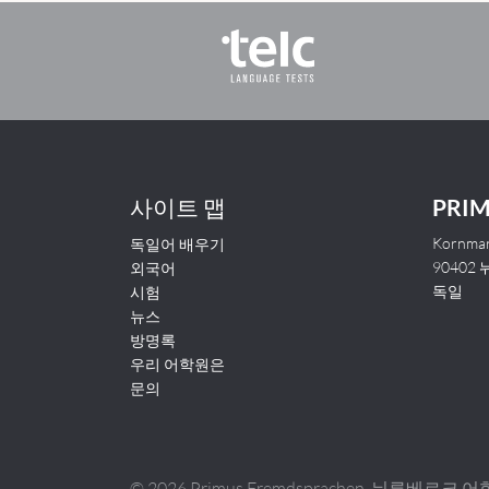
사이트 맵
PRI
Kornmar
독일어 배우기
90402
외국어
독일
시험
뉴스
방명록
우리 어학원은
문의
©
2026 Primus Fremdsprachen, 뉘른베르크 