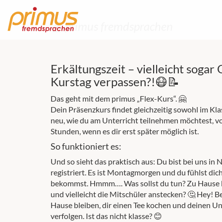
폰 primus fremdsprachen
Erkältungszeit – vielleicht soga
Kurstag verpassen?!😷📝
Das geht mit dem primus „Flex-Kurs“. 🤗
Dein Präsenzkurs findet gleichzeitig sowohl im Kla
neu, wie du am Unterricht teilnehmen möchtest, vor
Stunden, wenn es dir erst später möglich ist.
So funktioniert es:
Und so sieht das praktisch aus: Du bist bei uns in
registriert. Es ist Montagmorgen und du fühlst dich 
bekommst. Hmmm…. Was sollst du tun? Zu Hause bl
und vielleicht die Mitschüler anstecken? 🤔 Hey! 
Hause bleiben, dir einen Tee kochen und deinen Un
verfolgen. Ist das nicht klasse? 😊