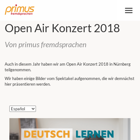
Altern
la
naveg
Open Air Konzert 2018
Von primus fremdsprachen
Auch in diesem Jahr haben wir am Open Air Konzert 2018 in Nürnberg
teilgenommen.
Wir haben einige Bilder vom Spektakel aufgenommen, die wir demnächst
hier präsentieren werden.
Elegir
un
idioma