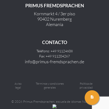
PRIMUS FREMDSPRACHEN
Kornmarkt 4 / 3er piso
90402 Nuremberg
Alemania
CONTACTO
Teléfono: +49 91124608
Fax: +49 911204267
info@primus-fremdsprachen.de
Aviso
Términos y condiciones
Política de
legal
generales
privacidad
©
2026 Primus Fremdsprachen, escuela de idiomas Nuremberg